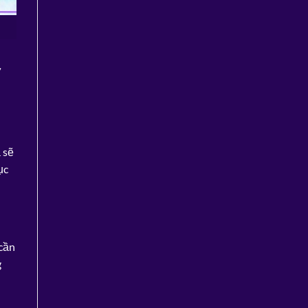
ự
 sẽ
ục
 cần
g