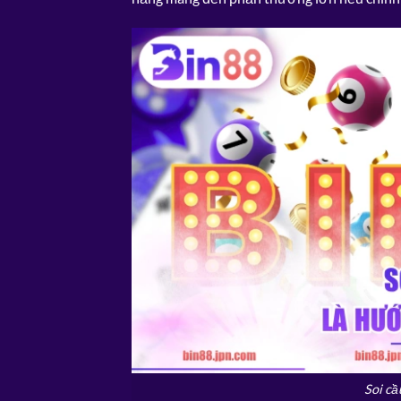
Soi cầ