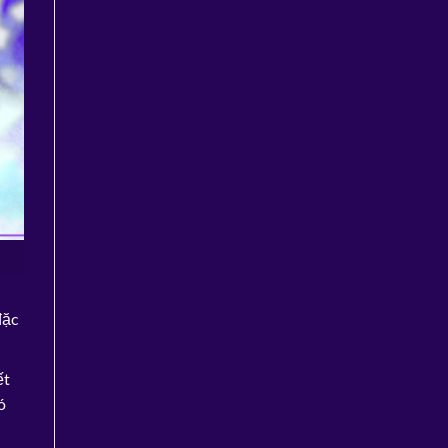
đặc
ết
ó