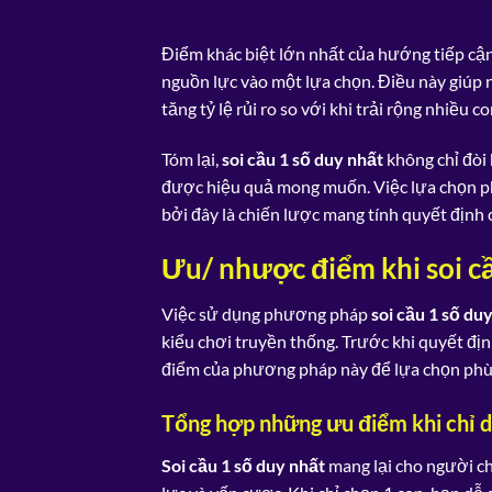
Điểm khác biệt lớn nhất của hướng tiếp cận
nguồn lực vào một lựa chọn. Điều này giúp
tăng tỷ lệ rủi ro so với khi trải rộng nhiều c
Tóm lại,
soi cầu 1 số duy nhất
không chỉ đòi
được hiệu quả mong muốn. Việc lựa chọn ph
bởi đây là chiến lược mang tính quyết định c
Ưu/ nhược điểm khi soi cầ
Việc sử dụng phương pháp
soi cầu 1 số du
kiểu chơi truyền thống. Trước khi quyết đị
điểm của phương pháp này để lựa chọn ph
Tổng hợp những ưu điểm khi chỉ 
Soi cầu 1 số duy nhất
mang lại cho người chơ