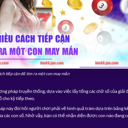
ch tiếp cận để tìm ra một con may mắn
ương pháp truyền thống, dựa vào việc lấy tổng các chữ số của giải 
ố cho kỳ tiếp theo.
p này đòi hỏi người chơi phải vẽ hình quả trám dựa trên bảng k
của các con số. Nhờ vậy, bạn có thể nhận diện được con nào đang c