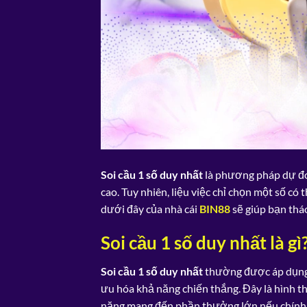
Soi cầu 1 số duy nhất
là phương pháp dự đoá
cao. Tuy nhiên, liệu việc chỉ chọn một số c
dưới đây của nhà cái
BIN88
sẽ giúp bạn thá
Soi cầu 1 số duy nhất là gì
Soi cầu 1 số duy nhất
thường được áp dụng 
ưu hóa khả năng chiến thắng. Đây là hình th
năng mang đến phần thưởng lớn nếu chính 