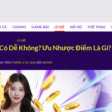
N CÁ
CASINO
GAME BÀI
LÔ ĐỀ
NỔ HŨ
THỂ THAO
LÔ ĐỀ
t Có Dễ Không? Ưu Nhược Điểm Là Gì?
NG TRÊN
THÁNG 3 23, 2026
BỞI
ADMIN