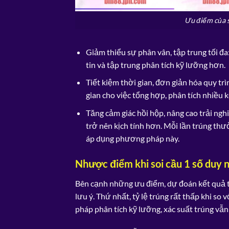
Ưu điểm của so
Giảm thiểu sự phân vân, tập trung tối đa
tin và tập trung phân tích kỹ lưỡng hơn.
Tiết kiệm thời gian, đơn giản hóa quy tr
gian cho việc tổng hợp, phân tích nhiều 
Tăng cảm giác hồi hộp, nâng cao trải ngh
trở nên kịch tính hơn. Mỗi lần trúng th
áp dụng phương pháp này.
Nhược điểm khi soi cầu 1 số duy 
Bên cạnh những ưu điểm, dự đoán kết quả t
lưu ý. Thứ nhất, tỷ lệ trúng rất thấp khi s
pháp phân tích kỹ lưỡng, xác suất trúng vẫn