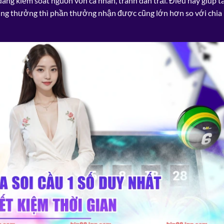
 dàng kiểm soát nguồn vốn cá nhân, tránh dàn trải. Điều này giúp t
trúng thưởng thì phần thưởng nhận được cũng lớn hơn so với chia