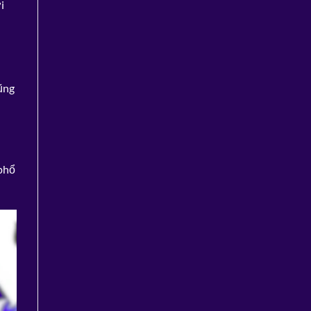
i
cũng
 phổ