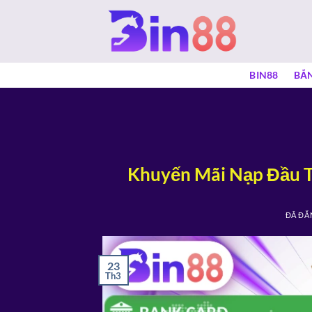
Chuyển
đến
nội
dung
BIN88
BẮ
Khuyến Mãi Nạp Đầu T
ĐÃ ĐĂ
23
Th3