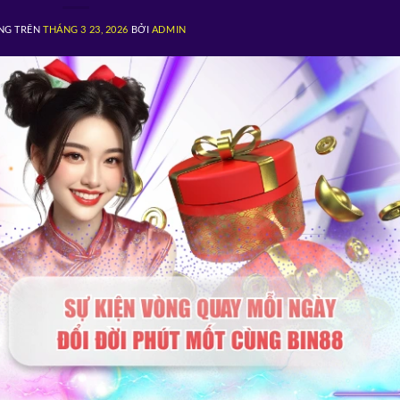
NG TRÊN
THÁNG 3 23, 2026
BỞI
ADMIN