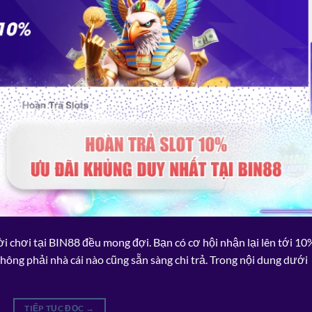
i chơi tại BIN88 đều mong đợi. Bạn có cơ hội nhận lại lên tới 10
không phải nhà cái nào cũng sẵn sàng chi trả. Trong nội dung dưới
TIẾP TỤC ĐỌC
→