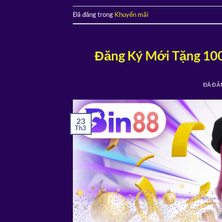
Đã đăng trong
Khuyến mãi
Đăng Ký Mới Tặng 10
ĐÃ ĐĂ
23
Th3