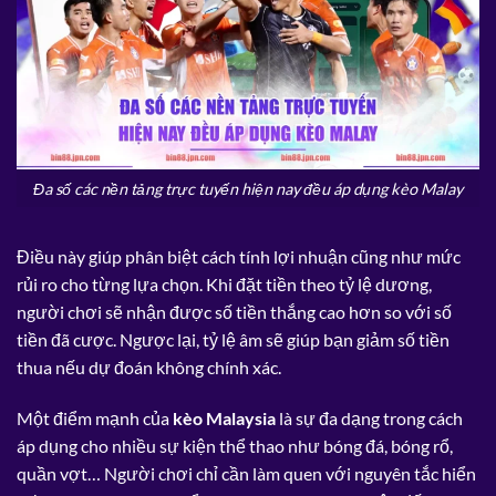
Đa số các nền tảng trực tuyến hiện nay đều áp dụng kèo Malay
Điều này giúp phân biệt cách tính lợi nhuận cũng như mức
rủi ro cho từng lựa chọn. Khi đặt tiền theo tỷ lệ dương,
người chơi sẽ nhận được số tiền thắng cao hơn so với số
tiền đã cược. Ngược lại, tỷ lệ âm sẽ giúp bạn giảm số tiền
thua nếu dự đoán không chính xác.
Một điểm mạnh của
kèo Malaysia
là sự đa dạng trong cách
áp dụng cho nhiều sự kiện thể thao như bóng đá, bóng rổ,
quần vợt… Người chơi chỉ cần làm quen với nguyên tắc hiển