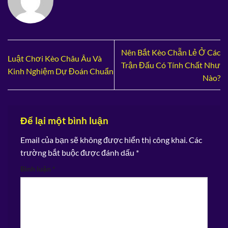
Nên Bắt Kèo Chẵn Lẻ Ở Các
Luật Chơi Kèo Châu Âu Và
Trận Đấu Có Tính Chất Như
Kinh Nghiệm Dự Đoán Chuẩn
Nào?
Để lại một bình luận
Email của bạn sẽ không được hiển thị công khai.
Các
trường bắt buộc được đánh dấu
*
Bình luận
*