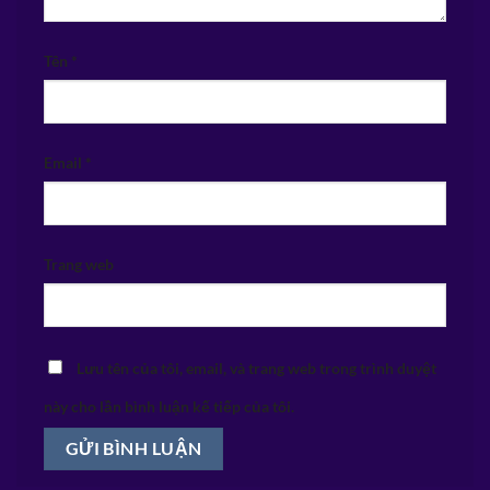
Tên
*
Email
*
Trang web
Lưu tên của tôi, email, và trang web trong trình duyệt
này cho lần bình luận kế tiếp của tôi.