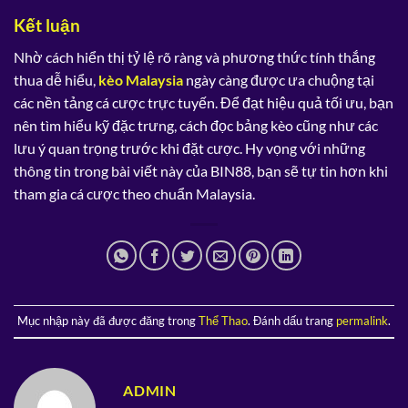
Kết luận
Nhờ cách hiển thị tỷ lệ rõ ràng và phương thức tính thắng
thua dễ hiểu,
kèo Malaysia
ngày càng được ưa chuộng tại
các nền tảng cá cược trực tuyến. Để đạt hiệu quả tối ưu, bạn
nên tìm hiểu kỹ đặc trưng, cách đọc bảng kèo cũng như các
lưu ý quan trọng trước khi đặt cược. Hy vọng với những
thông tin trong bài viết này của BIN88, bạn sẽ tự tin hơn khi
tham gia cá cược theo chuẩn Malaysia.
Mục nhập này đã được đăng trong
Thể Thao
. Đánh dấu trang
permalink
.
ADMIN