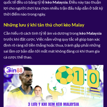
quốc tế đều có bảng tỷ lệ
kèo Malaysia
. Điều này tạo thuận
lợi cho người chơi lựa chọn nhiều trận đấu hấp dẫn ở bất kỳ
thời điểm nào trong ngày.
Những lưu ý khi tân thủ chơi kèo Malay
Cần hiểu rõ cách tính tỷ lệ âm và dương trong
kèo Malaysia
trước khi đặt cược. Việc nắm vững quy tắc sẽ giúp bạn xác
định rõ ràng số tiền thắng hoặc thua, tránh gặp phải những
sai lầm cơ bản dẫn tới mất mát không đáng có khi tham gia
cá cược thể thao.